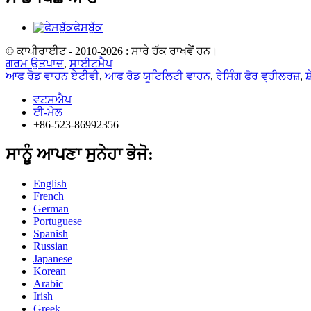
ਫੇਸਬੁੱਕ
© ਕਾਪੀਰਾਈਟ - 2010-2026 : ਸਾਰੇ ਹੱਕ ਰਾਖਵੇਂ ਹਨ।
ਗਰਮ ਉਤਪਾਦ
,
ਸਾਈਟਮੈਪ
ਆਫ ਰੋਡ ਵਾਹਨ ਏਟੀਵੀ
,
ਆਫ ਰੋਡ ਯੂਟਿਲਿਟੀ ਵਾਹਨ
,
ਰੇਸਿੰਗ ਫੋਰ ਵ੍ਹੀਲਰਜ਼
,
ਸ
ਵਟਸਐਪ
ਈ-ਮੇਲ
+86-523-86992356
ਸਾਨੂੰ ਆਪਣਾ ਸੁਨੇਹਾ ਭੇਜੋ:
English
French
German
Portuguese
Spanish
Russian
Japanese
Korean
Arabic
Irish
Greek