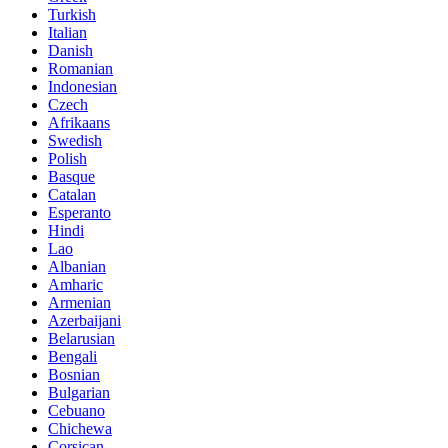
Turkish
Italian
Danish
Romanian
Indonesian
Czech
Afrikaans
Swedish
Polish
Basque
Catalan
Esperanto
Hindi
Lao
Albanian
Amharic
Armenian
Azerbaijani
Belarusian
Bengali
Bosnian
Bulgarian
Cebuano
Chichewa
Corsican