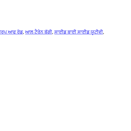
਼ੇਰਪ ਆਫ ਰੋਡ
,
ਆਲ ਟੈਰੇਨ ਬੱਗੀ
,
ਸਾਈਡ ਬਾਈ ਸਾਈਡ ਯੂਟੀਵੀ
,