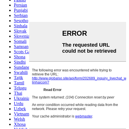
Persian
Punjabi
Serbian
Sesotho
Sinhala
Slovak
Slovenian
Somali
Samoan
Scots Gaelic
Shona
Sindhi
Sundanese
Swahili
Tajik
Tamil
Telugu
Thai
Ukrainian
Urdu
Uzbek
Vietnamese
Welsh
Xhosa