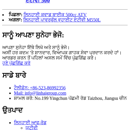
ਏਟੀਵੀ 500
ਪਿਛਲਾ:
ਲਿਨਹਾਈ ਕਵਾਡ ਬਾਈਕ 500cc ATV
ਅਗਲਾ:
ਲਿਨਹਾਈ ਪਾਵਰਫੁੱਲ ਵ੍ਹਾਈਟ ਏਟੀਵੀ M550L
ਸਾਨੂੰ ਆਪਣਾ ਸੁਨੇਹਾ ਭੇਜੋ:
ਆਪਣਾ ਸੁਨੇਹਾ ਇੱਥੇ ਲਿਖੋ ਅਤੇ ਸਾਨੂੰ ਭੇਜੋ।
ਅਸੀਂ ਹਰ ਕਦਮ 'ਤੇ ਸ਼ਾਨਦਾਰ, ਵਿਆਪਕ ਗਾਹਕ ਸੇਵਾ ਪ੍ਰਦਾਨ ਕਰਦੇ ਹਾਂ।
ਆਰਡਰ ਕਰਨ ਤੋਂ ਪਹਿਲਾਂ ਅਸਲ ਸਮੇਂ ਵਿੱਚ ਪੁੱਛਗਿੱਛ ਕਰੋ।
ਹੁਣੇ ਪੁੱਛਗਿੱਛ ਕਰੋ
ਸਾਡੇ ਬਾਰੇ
ਟੈਲੀਫ਼ੋਨ: +86-523-86992356
Mail: info@linhaigroup.com
ਸ਼ਾਮਲ ਕਰੋ: No.199 Yingchun ਪੱਛਮੀ ਰੋਡ Taizhou, Jiangsu ਚੀਨ
ਉਤਪਾਦ
ਲਿਨਹਾਈ ਆਫ-ਰੋਡ
ਯੂਟੀਵੀ