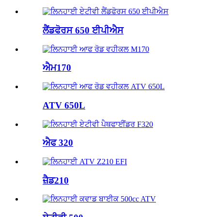
ਲੈਂਡਫੋਰਸ 650 ਈਪੀਐਸ
ਐਮ170
ATV 650L
ਐਫ 320
ਜ਼ੈਡ210