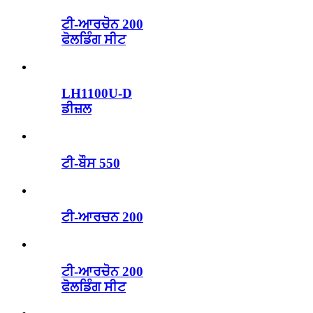
ਟੀ-ਆਰਚੋਨ 200
ਫੋਲਡਿੰਗ ਸੀਟ
LH1100U-D
ਡੀਜ਼ਲ
ਟੀ-ਬੌਸ 550
ਟੀ-ਆਰਚਨ 200
ਟੀ-ਆਰਚੋਨ 200
ਫੋਲਡਿੰਗ ਸੀਟ