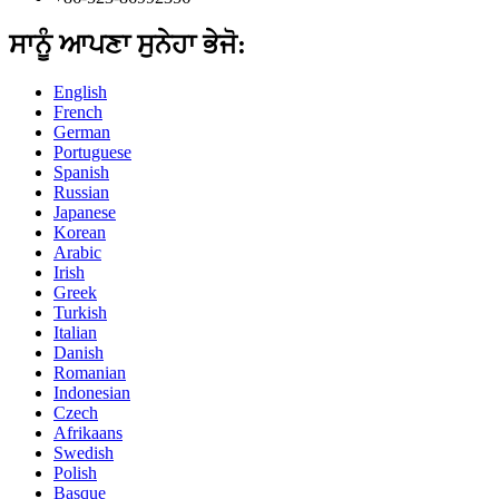
ਸਾਨੂੰ ਆਪਣਾ ਸੁਨੇਹਾ ਭੇਜੋ:
English
French
German
Portuguese
Spanish
Russian
Japanese
Korean
Arabic
Irish
Greek
Turkish
Italian
Danish
Romanian
Indonesian
Czech
Afrikaans
Swedish
Polish
Basque