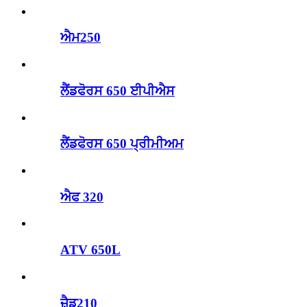
ਐਮ250
ਲੈਂਡਫੋਰਸ 650 ਈਪੀਐਸ
ਲੈਂਡਫੋਰਸ 650 ਪ੍ਰੀਮੀਅਮ
ਐਫ 320
ATV 650L
ਜ਼ੈਡ210