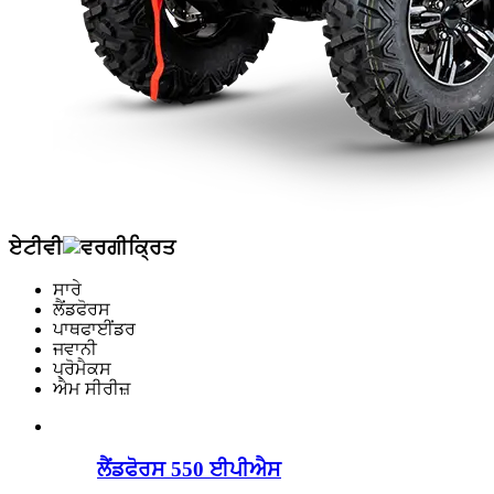
ਏਟੀਵੀ
ਸਾਰੇ
ਲੈਂਡਫੋਰਸ
ਪਾਥਫਾਈਂਡਰ
ਜਵਾਨੀ
ਪ੍ਰੋਮੈਕਸ
ਐਮ ਸੀਰੀਜ਼
ਲੈਂਡਫੋਰਸ 550 ਈਪੀਐਸ