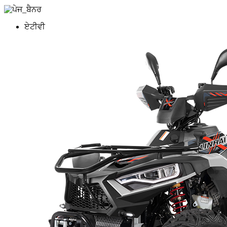
ਏਟੀਵੀ