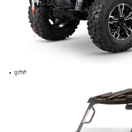
ਯੂਟੀਵੀ