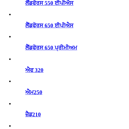
ਲੈਂਡਫੋਰਸ 550 ਈਪੀਐਸ
ਲੈਂਡਫੋਰਸ 650 ਈਪੀਐਸ
ਲੈਂਡਫੋਰਸ 650 ਪ੍ਰੀਮੀਅਮ
ਐਫ 320
ਐਮ250
ਜ਼ੈਡ210