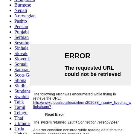
Burmese
Nepali
Norwegian
Pashto
Persian
Punjabi
Serbian
Sesotho
Sinhala
Slovak
Slovenian
Somali
Samoan
Scots Gaelic
Shona
Sindhi
Sundanese
Swahili
Tajik
Tamil
Telugu
Thai
Ukrainian
Urdu