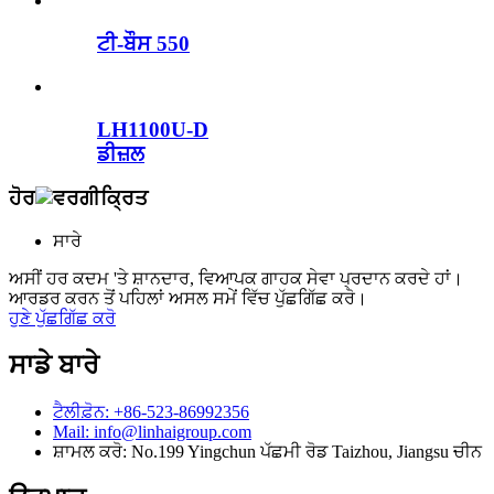
ਟੀ-ਬੌਸ 550
LH1100U-D
ਡੀਜ਼ਲ
ਹੋਰ
ਸਾਰੇ
ਅਸੀਂ ਹਰ ਕਦਮ 'ਤੇ ਸ਼ਾਨਦਾਰ, ਵਿਆਪਕ ਗਾਹਕ ਸੇਵਾ ਪ੍ਰਦਾਨ ਕਰਦੇ ਹਾਂ।
ਆਰਡਰ ਕਰਨ ਤੋਂ ਪਹਿਲਾਂ ਅਸਲ ਸਮੇਂ ਵਿੱਚ ਪੁੱਛਗਿੱਛ ਕਰੋ।
ਹੁਣੇ ਪੁੱਛਗਿੱਛ ਕਰੋ
ਸਾਡੇ ਬਾਰੇ
ਟੈਲੀਫ਼ੋਨ: +86-523-86992356
Mail: info@linhaigroup.com
ਸ਼ਾਮਲ ਕਰੋ: No.199 Yingchun ਪੱਛਮੀ ਰੋਡ Taizhou, Jiangsu ਚੀਨ