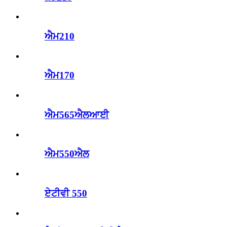
ਐਮ210
ਐਮ170
ਐਮ565ਐਲਆਈ
ਐਮ550ਐਲ
ਏਟੀਵੀ 550