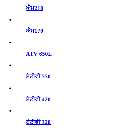
ਐਮ210
ਐਮ170
ATV 650L
ਏਟੀਵੀ 550
ਏਟੀਵੀ 420
ਏਟੀਵੀ 320